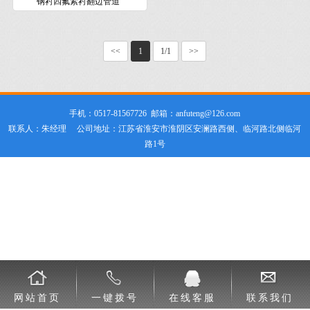
钢衬四氟紧衬翻边管道
<<
1
1/1
>>
手机：0517-81567726 邮箱：anfuteng@126.com
联系人：朱经理 公司地址：江苏省淮安市淮阴区安澜路西侧、临河路北侧临河
路1号
网站首页
一键拨号
在线客服
联系我们