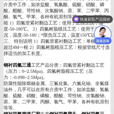
介质中工作，如浓盐酸、氢氟酸、硫酸、硝酸、磷
酸。醋酸、苛性钠、次氯酸钠、萘、苯、二甲苯、丙
酮、氯气、甲苯、各种有机溶剂等等。 二、 使用性
快速获取产品报价
能 1）四氟管紧衬翻边工艺：使用于正压工况，温
度-50-180℃。 2）四氟树脂模压工艺：使用于正压工
况，温度-50-180；*限负压工况，温度150℃以下。
三、 特别说明 1）四氟管紧衬翻边工艺：单根长度不
超过4M一根 2）四氟树脂模压工艺：根据管线尺寸选
择适当的加工长度。
钢衬四氟三通
工艺产品分类：四氟管紧衬翻边工艺
（压力：0~2.5Mpa)、四氟树脂模压工艺（压
力：-0.098~2.5Mpa)。
防腐性能
除熔融金属、三氟化氯、六氟化铀、全氟煤
油外，几乎可以在所有介质中工作，如浓盐酸、氢氟
酸、硫酸、硝酸、磷酸。醋酸、苛性钠、次氯酸钠、
萘、苯、二甲苯、丙酮、氯气、甲苯、各种有机溶剂
等等。
钢衬四氟管道厂家
生产
钢衬四氟弯头
，
钢衬四氟三