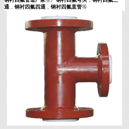
通
，
钢衬四氟四通
，
钢衬四氟直管
等